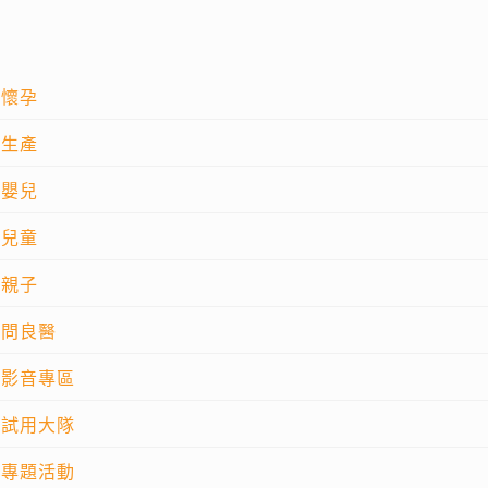
懷孕
生產
嬰兒
兒童
親子
問良醫
影音專區
試用大隊
專題活動