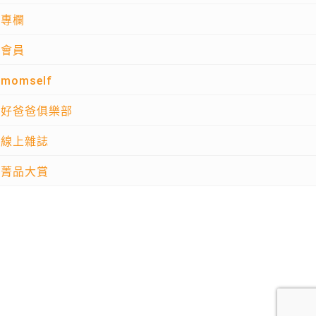
專欄
會員
momself
好爸爸俱樂部
線上雜誌
菁品大賞