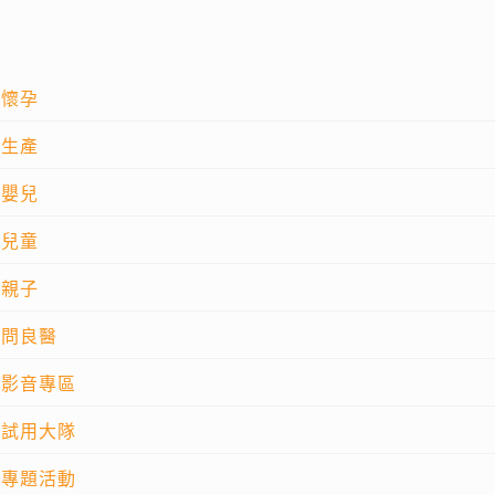
懷孕
生產
嬰兒
兒童
親子
問良醫
影音專區
試用大隊
專題活動