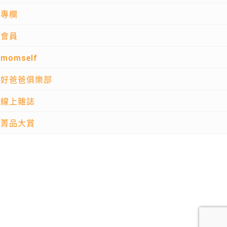
專欄
會員
momself
好爸爸俱樂部
線上雜誌
菁品大賞