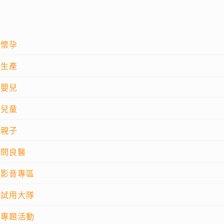
懷孕
生產
嬰兒
兒童
親子
問良醫
影音專區
試用大隊
專題活動