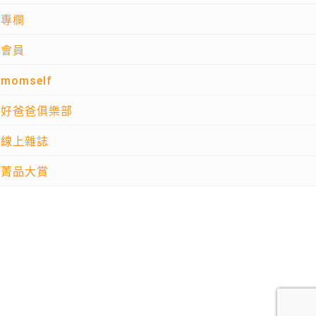
專欄
會員
momself
好爸爸俱樂部
線上雜誌
菁品大賞