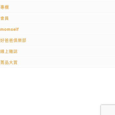
專欄
會員
momself
好爸爸俱樂部
線上雜誌
菁品大賞