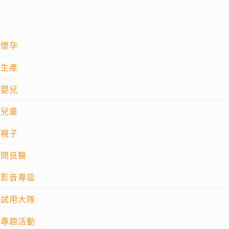
懷孕
生產
嬰兒
兒童
親子
問良醫
影音專區
試用大隊
專題活動