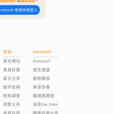
及細則條件
和
隱私政策
。
acebook 帳號快速登入
會員
momself
育兒禮包
momself
會員好康
兩性情感
留言分享
婆媳關係
徵件投稿
美容保養
問卷調查
職場媽媽經
得獎公告
深夜me time
會員註冊
媽媽包裝什麼