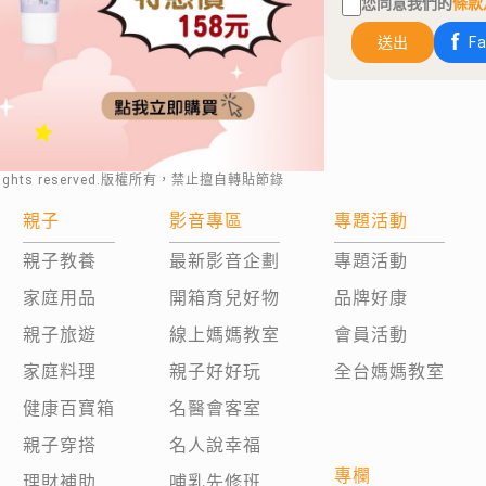
您同意我們的
條款
送出
F
rights reserved.版權所有，禁止擅自轉貼節錄
親子
影音專區
專題活動
親子教養
最新影音企劃
專題活動
家庭用品
開箱育兒好物
品牌好康
親子旅遊
線上媽媽教室
會員活動
家庭料理
親子好好玩
全台媽媽教室
健康百寶箱
名醫會客室
親子穿搭
名人說幸福
專欄
理財補助
哺乳先修班