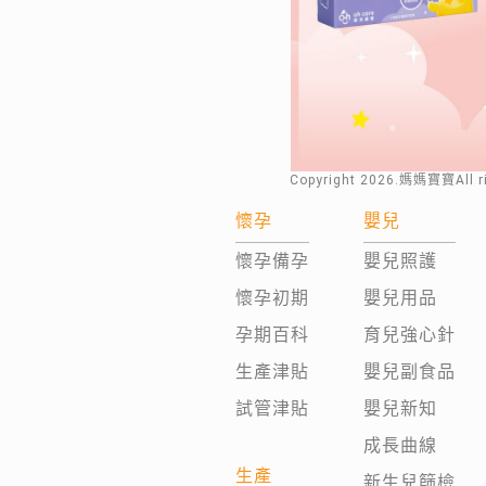
Copyright
2026
.媽媽寶寶All 
懷孕
嬰兒
懷孕備孕
嬰兒照護
懷孕初期
嬰兒用品
孕期百科
育兒強心針
生產津貼
嬰兒副食品
試管津貼
嬰兒新知
成長曲線
生產
新生兒篩檢