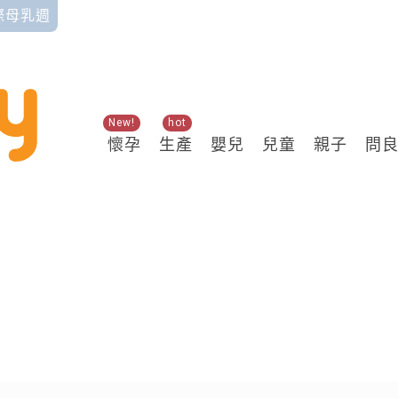
國際母乳週
New!
hot
懷孕
生產
嬰兒
兒童
親子
問
關鍵熱搜