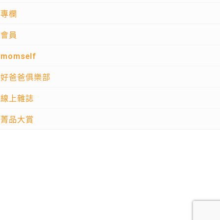
專欄
會員
momself
好爸爸俱樂部
線上雜誌
菁品大賞