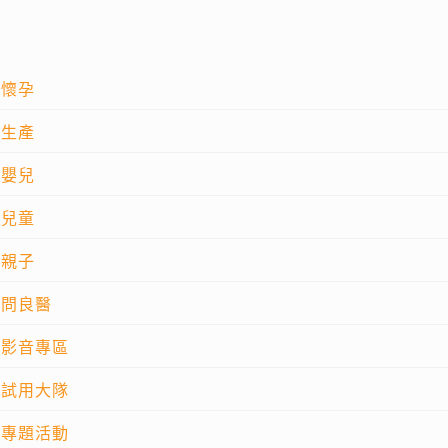
懷孕
生產
嬰兒
兒童
親子
問良醫
影音專區
試用大隊
專題活動