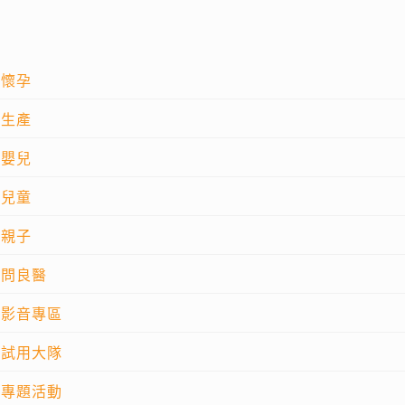
懷孕
生產
嬰兒
兒童
親子
問良醫
影音專區
試用大隊
專題活動