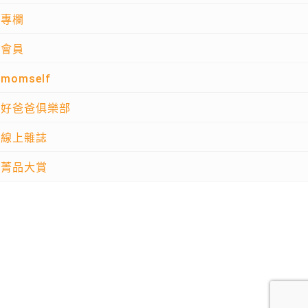
專欄
會員
momself
好爸爸俱樂部
線上雜誌
菁品大賞