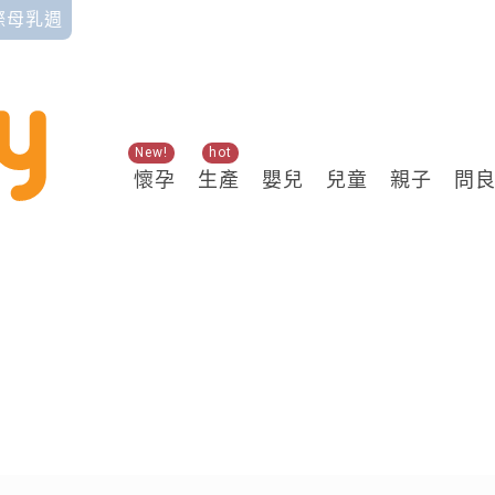
國際母乳週
New!
hot
懷孕
生產
嬰兒
兒童
親子
問
關鍵熱搜