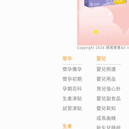
Copyright
2026
.媽媽寶寶All 
懷孕
嬰兒
懷孕備孕
嬰兒照護
懷孕初期
嬰兒用品
孕期百科
育兒強心針
生產津貼
嬰兒副食品
試管津貼
嬰兒新知
成長曲線
生產
新生兒篩檢