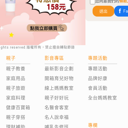
您同意我們的
條款
送出
F
rights reserved.版權所有，禁止擅自轉貼節錄
親子
影音專區
專題活動
親子教養
最新影音企劃
專題活動
家庭用品
開箱育兒好物
品牌好康
親子旅遊
線上媽媽教室
會員活動
家庭料理
親子好好玩
全台媽媽教室
健康百寶箱
名醫會客室
親子穿搭
名人說幸福
專欄
理財補助
哺乳先修班