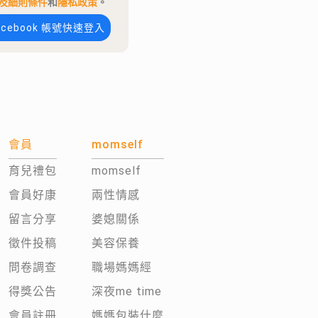
及細則條件
和
隱私政策
。
acebook 帳號快速登入
會員
momself
育兒禮包
momself
會員好康
兩性情感
留言分享
婆媳關係
徵件投稿
美容保養
問卷調查
職場媽媽經
得獎公告
深夜me time
會員註冊
媽媽包裝什麼