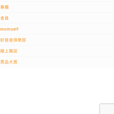
專欄
會員
momself
好爸爸俱樂部
線上雜誌
菁品大賞