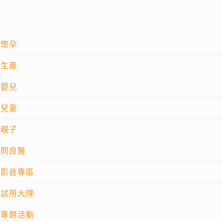
懷孕
生產
嬰兒
兒童
親子
問良醫
影音專區
試用大隊
專題活動