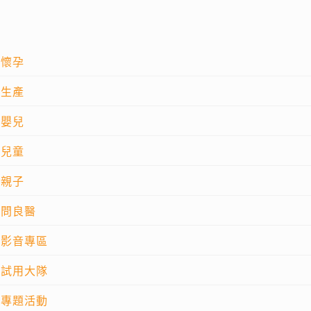
懷孕
生產
嬰兒
兒童
親子
問良醫
影音專區
試用大隊
專題活動