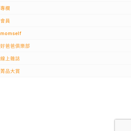
專欄
會員
momself
好爸爸俱樂部
線上雜誌
菁品大賞