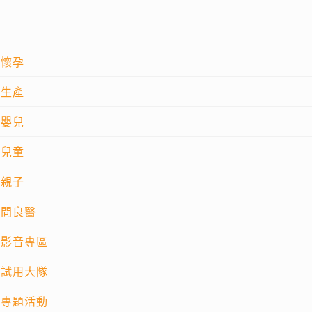
懷孕
生產
嬰兒
兒童
親子
問良醫
影音專區
試用大隊
專題活動