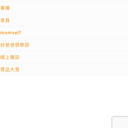
專欄
會員
momself
好爸爸俱樂部
線上雜誌
菁品大賞