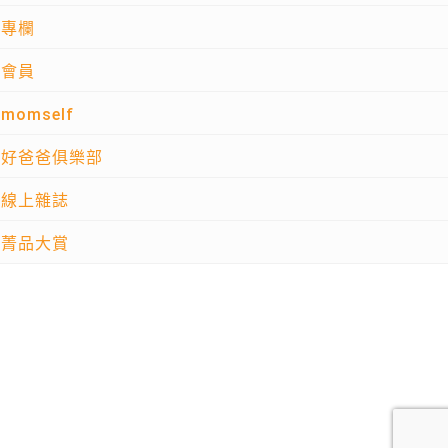
專欄
會員
momself
好爸爸俱樂部
線上雜誌
菁品大賞