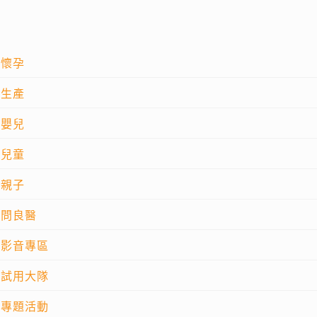
懷孕
生產
嬰兒
兒童
親子
問良醫
影音專區
試用大隊
專題活動