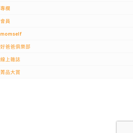
專欄
會員
momself
好爸爸俱樂部
線上雜誌
菁品大賞