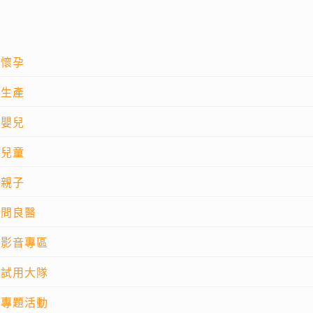
懷孕
生產
嬰兒
兒童
親子
問良醫
影音專區
試用大隊
專題活動