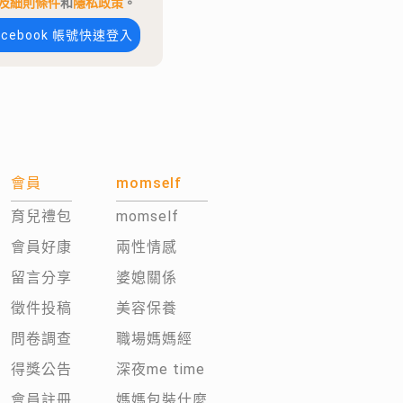
及細則條件
和
隱私政策
。
acebook 帳號快速登入
會員
momself
育兒禮包
momself
會員好康
兩性情感
留言分享
婆媳關係
徵件投稿
美容保養
問卷調查
職場媽媽經
得獎公告
深夜me time
會員註冊
媽媽包裝什麼