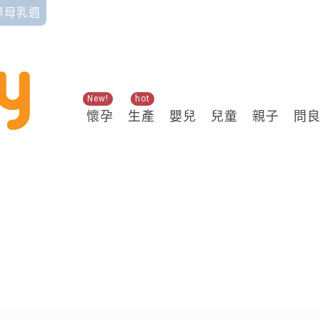
國際母乳週
New!
hot
懷孕
生產
嬰兒
兒童
親子
問
關鍵熱搜