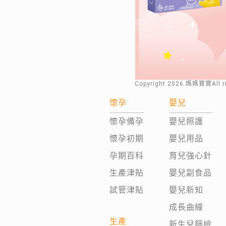
Copyright
2026
.媽媽寶寶All 
懷孕
嬰兒
懷孕備孕
嬰兒照護
懷孕初期
嬰兒用品
孕期百科
育兒強心針
生產津貼
嬰兒副食品
試管津貼
嬰兒新知
成長曲線
生產
新生兒篩檢