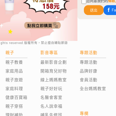
您同意我們的
條款
送出
F
rights reserved.版權所有，禁止擅自轉貼節錄
親子
影音專區
專題活動
親子教養
最新影音企劃
專題活動
家庭用品
開箱育兒好物
品牌好康
親子旅遊
線上媽媽教室
會員活動
家庭料理
親子好好玩
全台媽媽教室
健康百寶箱
名醫會客室
親子穿搭
名人說幸福
專欄
理財補助
哺乳先修班