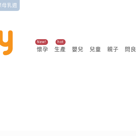
國際母乳週
New!
hot
懷孕
生產
嬰兒
兒童
親子
問
關鍵熱搜