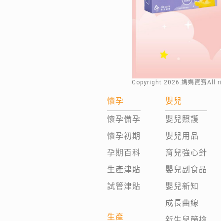
Copyright
2026
.媽媽寶寶All 
懷孕
嬰兒
懷孕備孕
嬰兒照護
懷孕初期
嬰兒用品
孕期百科
育兒強心針
生產津貼
嬰兒副食品
試管津貼
嬰兒新知
成長曲線
生產
新生兒篩檢