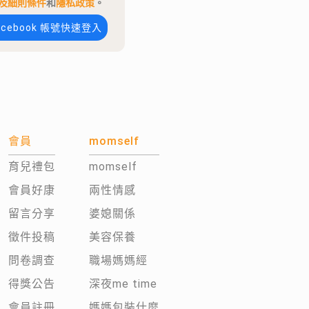
及細則條件
和
隱私政策
。
acebook 帳號快速登入
會員
momself
育兒禮包
momself
會員好康
兩性情感
留言分享
婆媳關係
徵件投稿
美容保養
問卷調查
職場媽媽經
得獎公告
深夜me time
會員註冊
媽媽包裝什麼