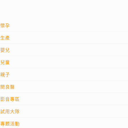
懷孕
生產
嬰兒
兒童
親子
問良醫
影音專區
試用大隊
專題活動