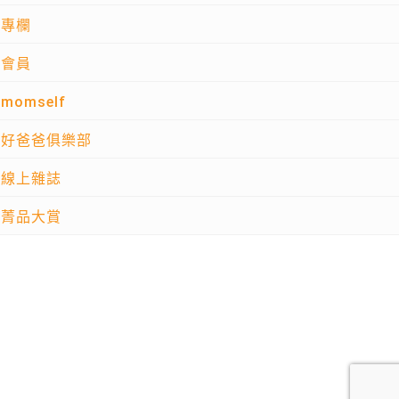
專欄
會員
momself
好爸爸俱樂部
線上雜誌
菁品大賞