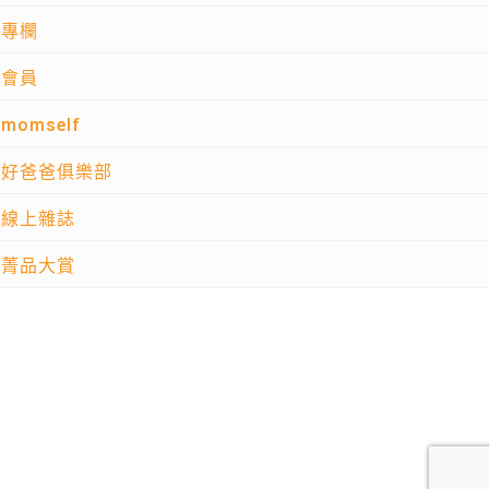
專欄
會員
momself
好爸爸俱樂部
線上雜誌
菁品大賞