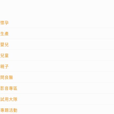
懷孕
生產
嬰兒
兒童
親子
問良醫
影音專區
試用大隊
專題活動