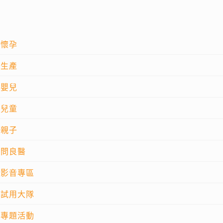
懷孕
生產
嬰兒
兒童
親子
問良醫
影音專區
試用大隊
專題活動