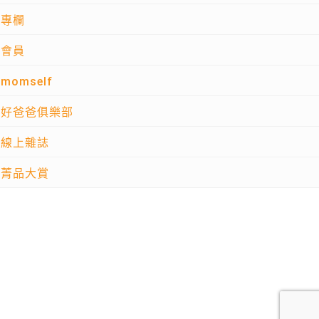
專欄
會員
momself
好爸爸俱樂部
線上雜誌
菁品大賞