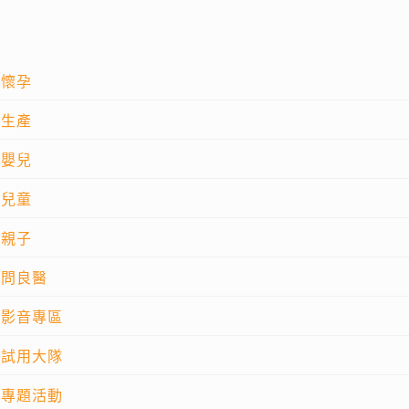
懷孕
生產
嬰兒
兒童
親子
問良醫
影音專區
試用大隊
專題活動