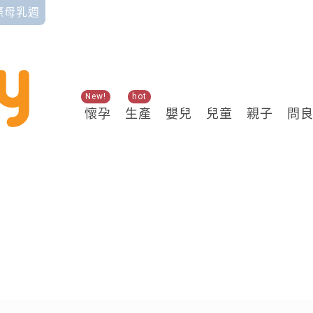
國際母乳週
New!
hot
懷孕
生產
嬰兒
兒童
親子
問
關鍵熱搜