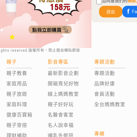
您同意我們的
條款
送出
F
rights reserved.版權所有，禁止擅自轉貼節錄
親子
影音專區
專題活動
親子教養
最新影音企劃
專題活動
家庭用品
開箱育兒好物
品牌好康
親子旅遊
線上媽媽教室
會員活動
家庭料理
親子好好玩
全台媽媽教室
健康百寶箱
名醫會客室
親子穿搭
名人說幸福
專欄
理財補助
哺乳先修班