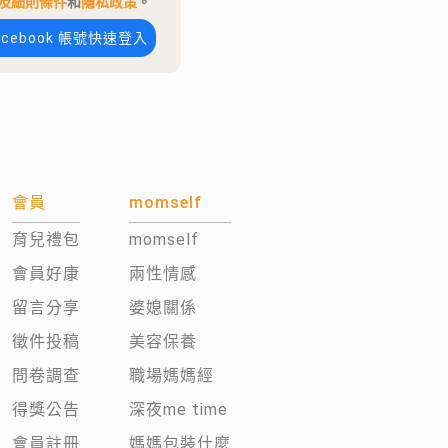
及細則條件
和
隱私政策
。
acebook 帳號快速登入
會員
momself
育兒禮包
momself
會員好康
兩性情感
留言分享
婆媳關係
徵件投稿
美容保養
問卷調查
職場媽媽經
得獎公告
深夜me time
會員註冊
媽媽包裝什麼