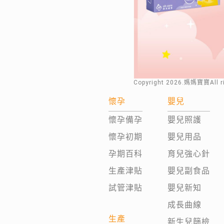
Copyright
2026
.媽媽寶寶All 
懷孕
嬰兒
懷孕備孕
嬰兒照護
懷孕初期
嬰兒用品
孕期百科
育兒強心針
生產津貼
嬰兒副食品
試管津貼
嬰兒新知
成長曲線
生產
新生兒篩檢