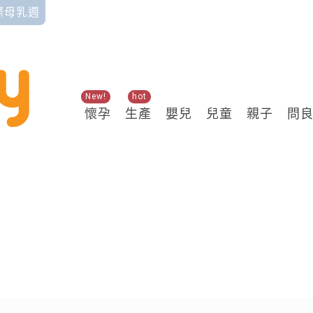
國際母乳週
New!
hot
懷孕
生產
嬰兒
兒童
親子
問
關鍵熱搜