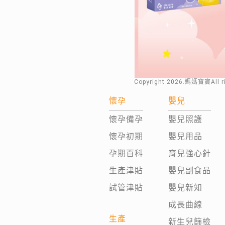
Copyright
2026
.媽媽寶寶All 
懷孕
嬰兒
懷孕備孕
嬰兒照護
懷孕初期
嬰兒用品
孕期百科
育兒強心針
生產津貼
嬰兒副食品
試管津貼
嬰兒新知
成長曲線
生產
新生兒篩檢