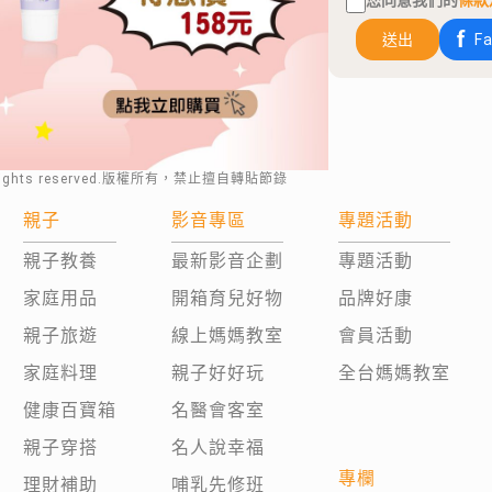
您同意我們的
條款
送出
F
rights reserved.版權所有，禁止擅自轉貼節錄
親子
影音專區
專題活動
親子教養
最新影音企劃
專題活動
家庭用品
開箱育兒好物
品牌好康
親子旅遊
線上媽媽教室
會員活動
家庭料理
親子好好玩
全台媽媽教室
健康百寶箱
名醫會客室
親子穿搭
名人說幸福
專欄
理財補助
哺乳先修班