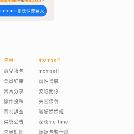
及細則條件
和
隱私政策
。
acebook 帳號快速登入
會員
momself
育兒禮包
momself
會員好康
兩性情感
留言分享
婆媳關係
徵件投稿
美容保養
問卷調查
職場媽媽經
得獎公告
深夜me time
會員註冊
媽媽包裝什麼