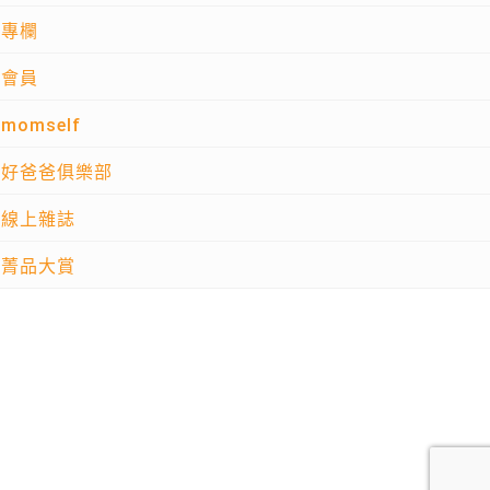
專欄
會員
momself
好爸爸俱樂部
線上雜誌
菁品大賞