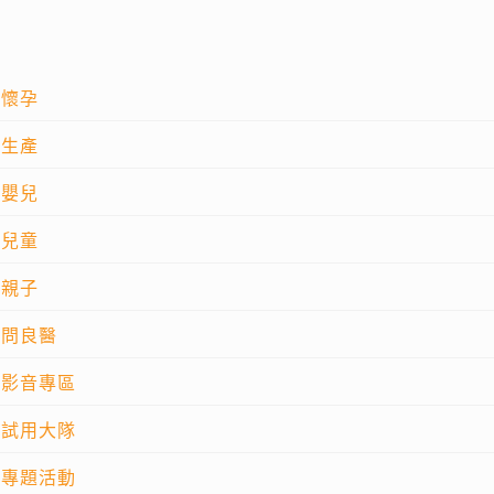
懷孕
生產
嬰兒
兒童
親子
問良醫
影音專區
試用大隊
專題活動