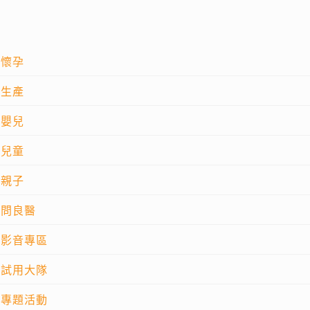
懷孕
生產
嬰兒
兒童
親子
問良醫
影音專區
試用大隊
專題活動