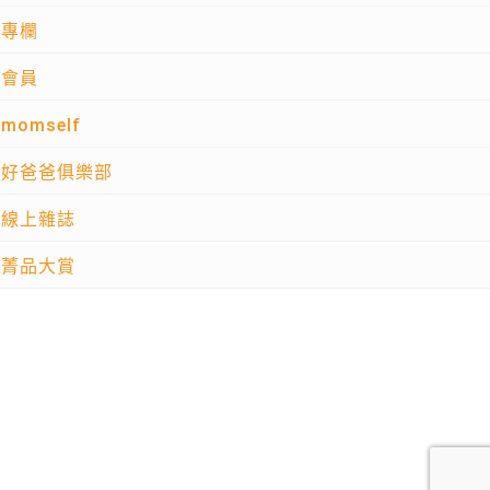
專欄
會員
momself
好爸爸俱樂部
線上雜誌
菁品大賞