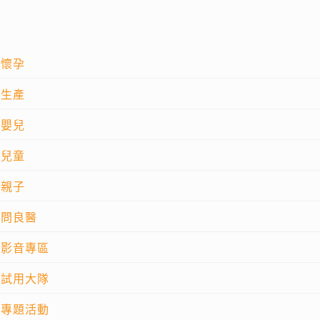
懷孕
生產
嬰兒
兒童
親子
問良醫
影音專區
試用大隊
專題活動