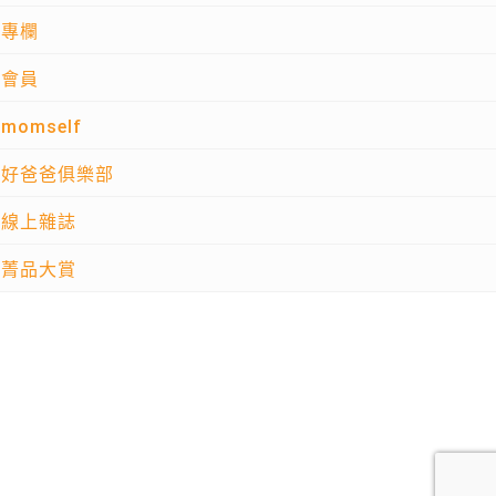
專欄
會員
momself
好爸爸俱樂部
線上雜誌
菁品大賞