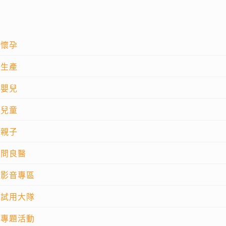
懷孕
生產
嬰兒
兒童
親子
問良醫
影音專區
試用大隊
專題活動