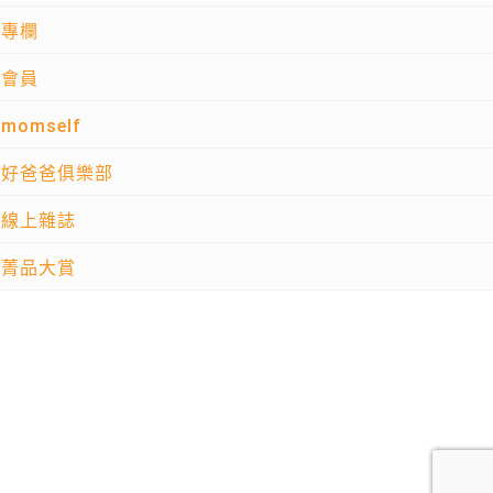
專欄
會員
momself
好爸爸俱樂部
線上雜誌
菁品大賞