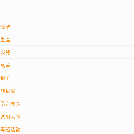
懷孕
生產
嬰兒
兒童
親子
問良醫
影音專區
試用大隊
專題活動