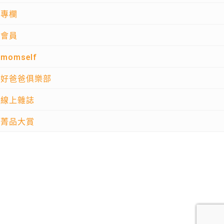
專欄
會員
momself
好爸爸俱樂部
線上雜誌
菁品大賞