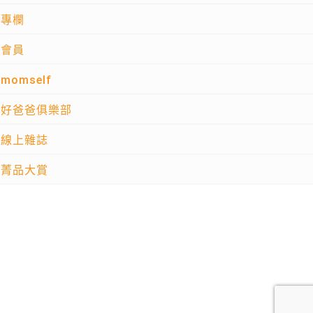
專欄
會員
momself
好爸爸俱樂部
線上雜誌
菁品大賞