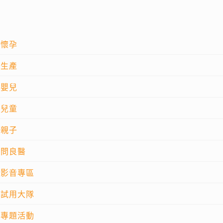
懷孕
生產
嬰兒
兒童
親子
問良醫
影音專區
試用大隊
專題活動