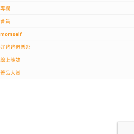
專欄
會員
momself
好爸爸俱樂部
線上雜誌
菁品大賞