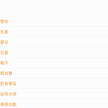
懷孕
生產
嬰兒
兒童
親子
問良醫
影音專區
試用大隊
專題活動