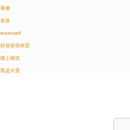
專欄
會員
momself
好爸爸俱樂部
線上雜誌
菁品大賞