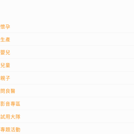
懷孕
生產
嬰兒
兒童
親子
問良醫
影音專區
試用大隊
專題活動