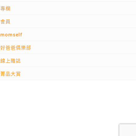
專欄
會員
momself
好爸爸俱樂部
線上雜誌
菁品大賞