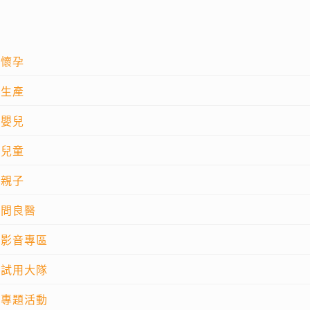
懷孕
生產
嬰兒
兒童
親子
問良醫
影音專區
試用大隊
專題活動