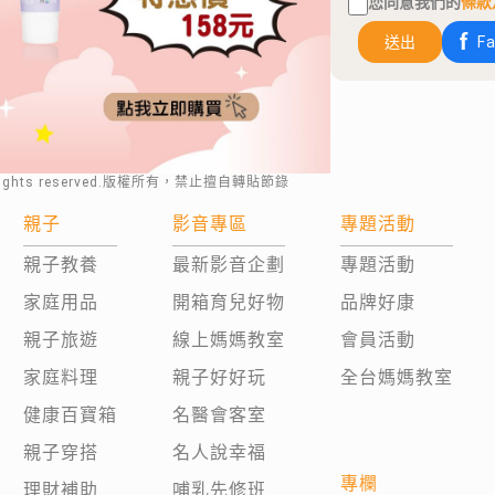
您同意我們的
條款
送出
F
rights reserved.版權所有，禁止擅自轉貼節錄
親子
影音專區
專題活動
親子教養
最新影音企劃
專題活動
家庭用品
開箱育兒好物
品牌好康
親子旅遊
線上媽媽教室
會員活動
家庭料理
親子好好玩
全台媽媽教室
健康百寶箱
名醫會客室
親子穿搭
名人說幸福
專欄
理財補助
哺乳先修班