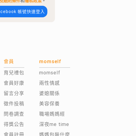
及細則條件
和
隱私政策
。
acebook 帳號快速登入
會員
momself
育兒禮包
momself
會員好康
兩性情感
留言分享
婆媳關係
徵件投稿
美容保養
問卷調查
職場媽媽經
得獎公告
深夜me time
會員註冊
媽媽包裝什麼