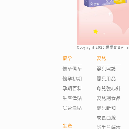
Copyright
2026
.媽媽寶寶All 
懷孕
嬰兒
懷孕備孕
嬰兒照護
懷孕初期
嬰兒用品
孕期百科
育兒強心針
生產津貼
嬰兒副食品
試管津貼
嬰兒新知
成長曲線
生產
新生兒篩檢