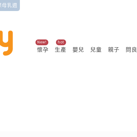
國際母乳週
New!
hot
懷孕
生產
嬰兒
兒童
親子
問
關鍵熱搜