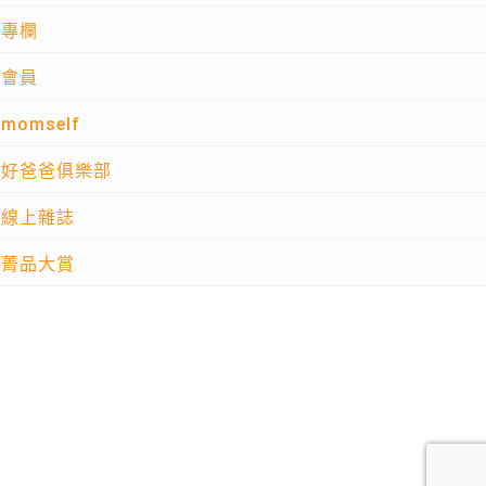
專欄
會員
momself
好爸爸俱樂部
線上雜誌
菁品大賞