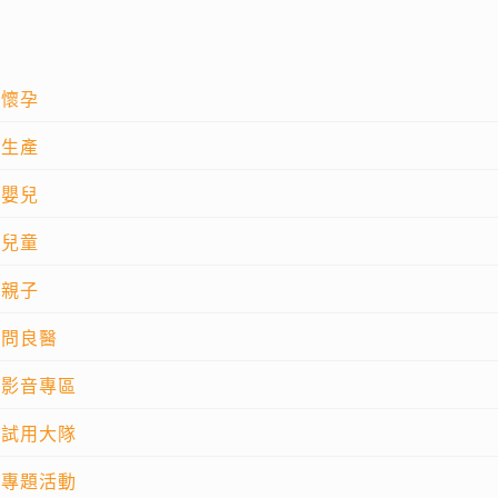
懷孕
生產
嬰兒
兒童
親子
問良醫
影音專區
試用大隊
專題活動