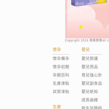
Copyright
2026
.媽媽寶寶All 
懷孕
嬰兒
懷孕備孕
嬰兒照護
懷孕初期
嬰兒用品
孕期百科
育兒強心針
生產津貼
嬰兒副食品
試管津貼
嬰兒新知
成長曲線
生產
新生兒篩檢