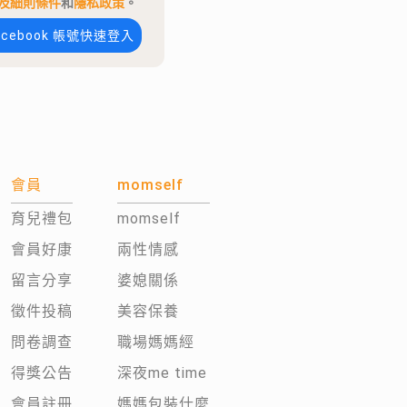
及細則條件
和
隱私政策
。
acebook 帳號快速登入
會員
momself
育兒禮包
momself
會員好康
兩性情感
留言分享
婆媳關係
徵件投稿
美容保養
問卷調查
職場媽媽經
得獎公告
深夜me time
會員註冊
媽媽包裝什麼