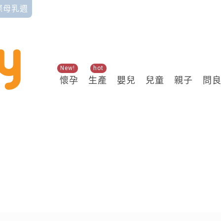
國際母乳週
New!
hot
懷孕
生產
嬰兒
兒童
親子
問
關鍵熱搜