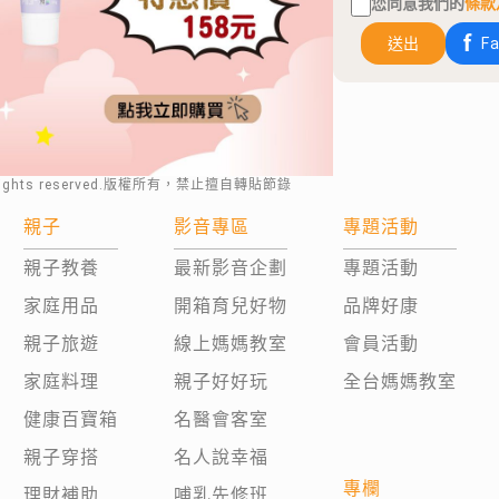
您同意我們的
條款
送出
F
rights reserved.版權所有，禁止擅自轉貼節錄
親子
影音專區
專題活動
親子教養
最新影音企劃
專題活動
家庭用品
開箱育兒好物
品牌好康
親子旅遊
線上媽媽教室
會員活動
家庭料理
親子好好玩
全台媽媽教室
健康百寶箱
名醫會客室
親子穿搭
名人說幸福
專欄
理財補助
哺乳先修班