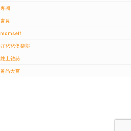
專欄
會員
momself
好爸爸俱樂部
線上雜誌
菁品大賞