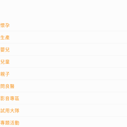
懷孕
生產
嬰兒
兒童
親子
問良醫
影音專區
試用大隊
專題活動