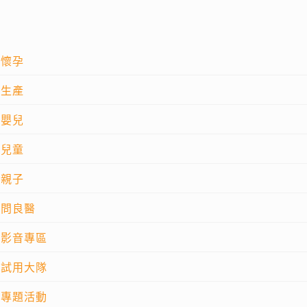
懷孕
生產
嬰兒
兒童
親子
問良醫
影音專區
試用大隊
專題活動