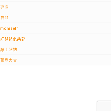
專欄
會員
momself
好爸爸俱樂部
線上雜誌
菁品大賞