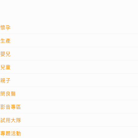
懷孕
生產
嬰兒
兒童
親子
問良醫
影音專區
試用大隊
專題活動