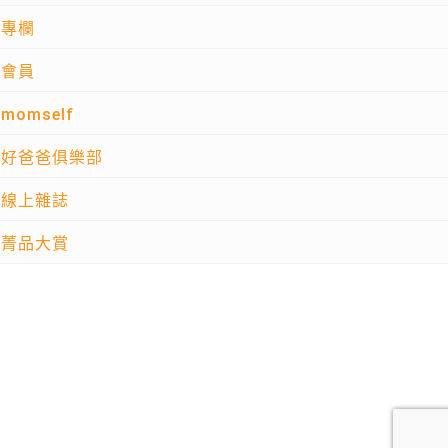
專欄
會員
momself
好爸爸俱樂部
線上雜誌
菁品大賞