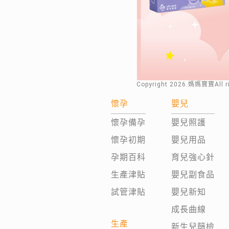
Copyright
2026
.媽媽寶寶All 
懷孕
嬰兒
懷孕備孕
嬰兒照護
懷孕初期
嬰兒用品
孕期百科
育兒強心針
生產津貼
嬰兒副食品
試管津貼
嬰兒新知
成長曲線
生產
新生兒篩檢