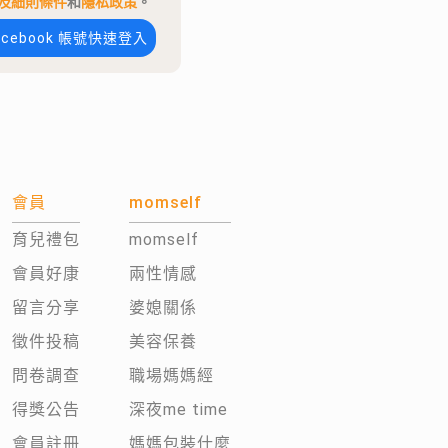
及細則條件
和
隱私政策
。
acebook 帳號快速登入
會員
momself
育兒禮包
momself
會員好康
兩性情感
留言分享
婆媳關係
徵件投稿
美容保養
問卷調查
職場媽媽經
得獎公告
深夜me time
會員註冊
媽媽包裝什麼