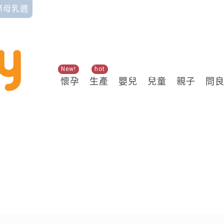
國際母乳週
New!
hot
懷孕
生產
嬰兒
兒童
親子
問
關鍵熱搜