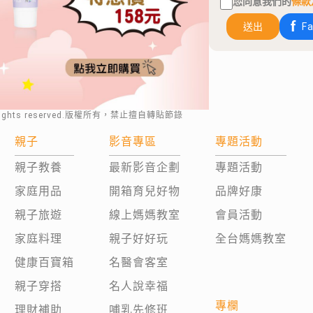
您同意我們的
條款
送出
F
rights reserved.版權所有，禁止擅自轉貼節錄
親子
影音專區
專題活動
親子教養
最新影音企劃
專題活動
家庭用品
開箱育兒好物
品牌好康
親子旅遊
線上媽媽教室
會員活動
家庭料理
親子好好玩
全台媽媽教室
健康百寶箱
名醫會客室
親子穿搭
名人說幸福
專欄
理財補助
哺乳先修班