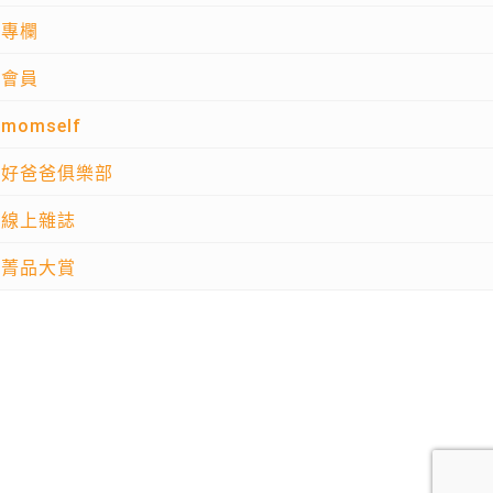
專欄
會員
momself
好爸爸俱樂部
線上雜誌
菁品大賞