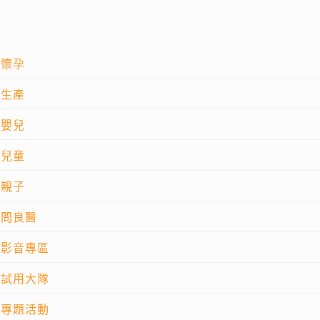
懷孕
生產
嬰兒
兒童
親子
問良醫
影音專區
試用大隊
專題活動