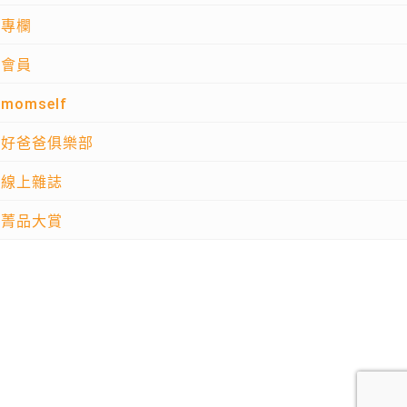
專欄
會員
momself
好爸爸俱樂部
線上雜誌
菁品大賞