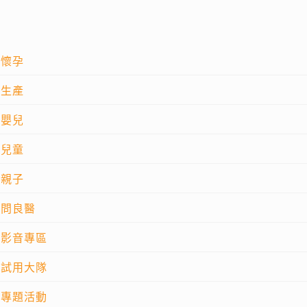
懷孕
生產
嬰兒
兒童
親子
問良醫
影音專區
試用大隊
專題活動