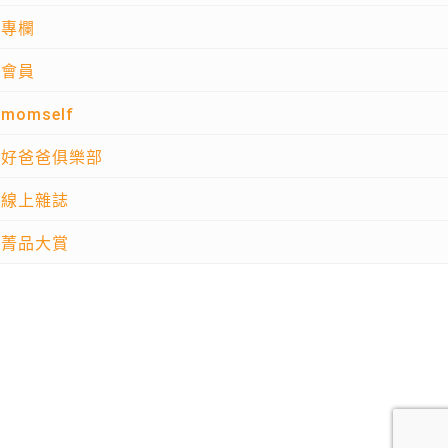
專欄
會員
momself
好爸爸俱樂部
線上雜誌
菁品大賞