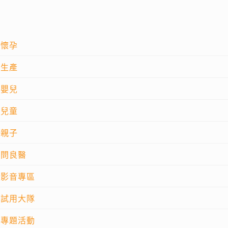
懷孕
生產
嬰兒
兒童
親子
問良醫
影音專區
試用大隊
專題活動