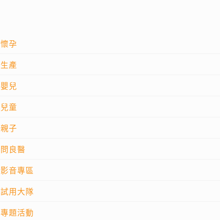
懷孕
生產
嬰兒
兒童
親子
問良醫
影音專區
試用大隊
專題活動