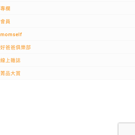
專欄
會員
momself
好爸爸俱樂部
線上雜誌
菁品大賞