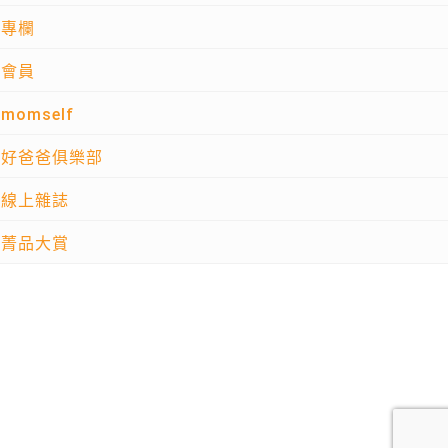
專欄
會員
momself
好爸爸俱樂部
線上雜誌
菁品大賞