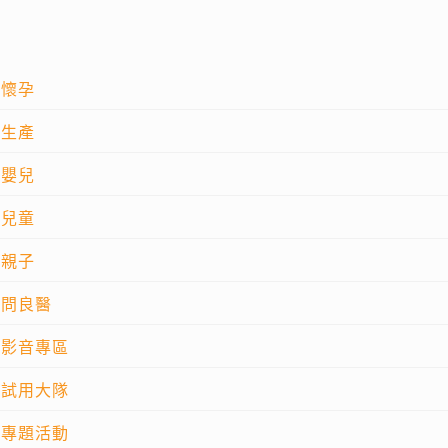
懷孕
生產
嬰兒
兒童
親子
問良醫
影音專區
試用大隊
專題活動