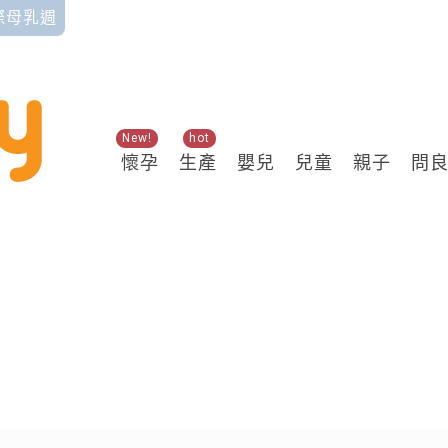
國際母乳週
New!
hot
懷孕
生產
嬰兒
兒童
親子
問
關鍵熱搜
重