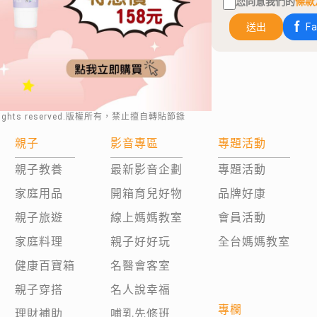
您同意我們的
條款
送出
F
rights reserved.版權所有，禁止擅自轉貼節錄
親子
影音專區
專題活動
親子教養
最新影音企劃
專題活動
家庭用品
開箱育兒好物
品牌好康
親子旅遊
線上媽媽教室
會員活動
家庭料理
親子好好玩
全台媽媽教室
健康百寶箱
名醫會客室
親子穿搭
名人說幸福
專欄
理財補助
哺乳先修班