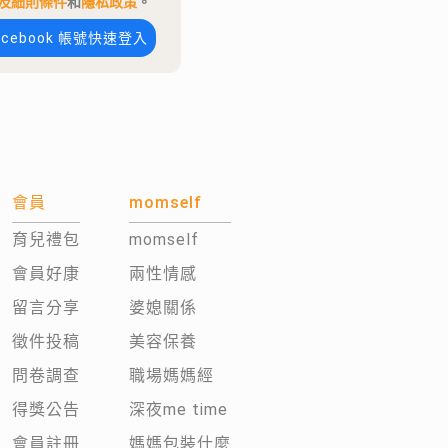
及細則條件
和
隱私政策
。
acebook 帳號快速登入
會員
momself
育兒禮包
momself
會員好康
兩性情感
留言分享
婆媳關係
徵件投稿
美容保養
問卷調查
職場媽媽經
得獎公告
深夜me time
會員註冊
媽媽包裝什麼