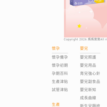
Copyright
2026
.媽媽寶寶All 
懷孕
嬰兒
懷孕備孕
嬰兒照護
懷孕初期
嬰兒用品
孕期百科
育兒強心針
生產津貼
嬰兒副食品
試管津貼
嬰兒新知
成長曲線
生產
新生兒篩檢