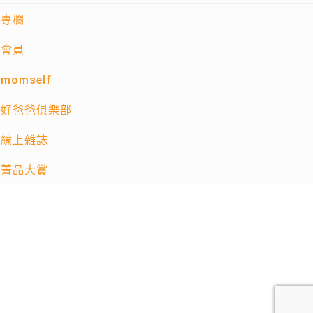
專欄
會員
momself
好爸爸俱樂部
線上雜誌
菁品大賞