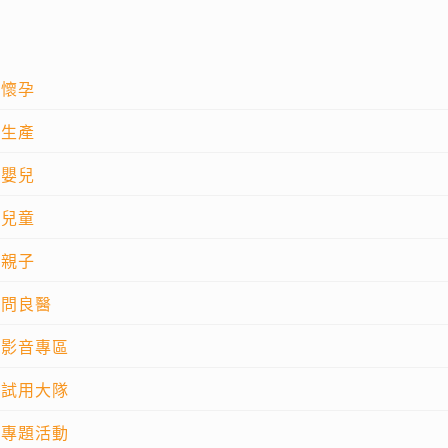
懷孕
生產
嬰兒
兒童
親子
問良醫
影音專區
試用大隊
專題活動