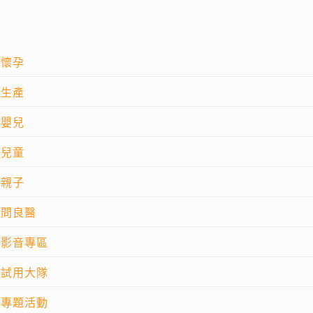
懷孕
生產
嬰兒
兒童
親子
問良醫
影音專區
試用大隊
專題活動