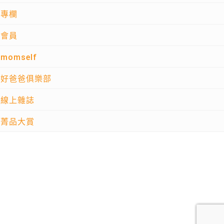
專欄
會員
momself
好爸爸俱樂部
線上雜誌
菁品大賞