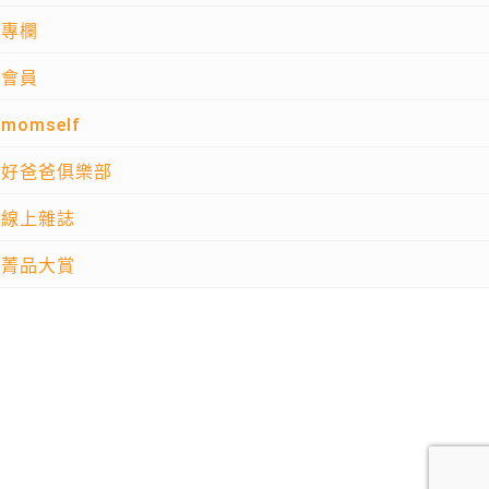
專欄
會員
momself
好爸爸俱樂部
線上雜誌
菁品大賞