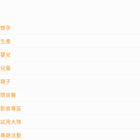
懷孕
生產
嬰兒
兒童
親子
問良醫
影音專區
試用大隊
專題活動