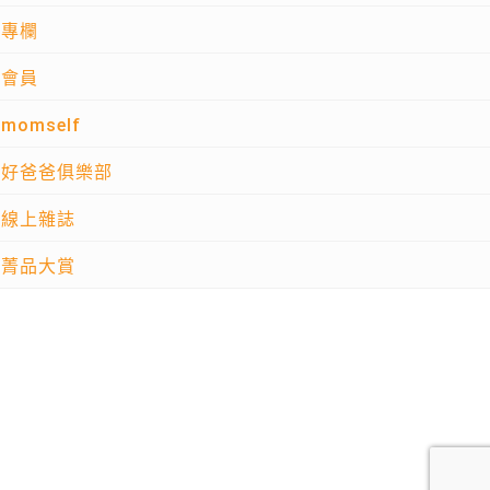
專欄
會員
momself
好爸爸俱樂部
線上雜誌
菁品大賞