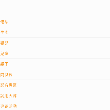
懷孕
生產
嬰兒
兒童
親子
問良醫
影音專區
試用大隊
專題活動