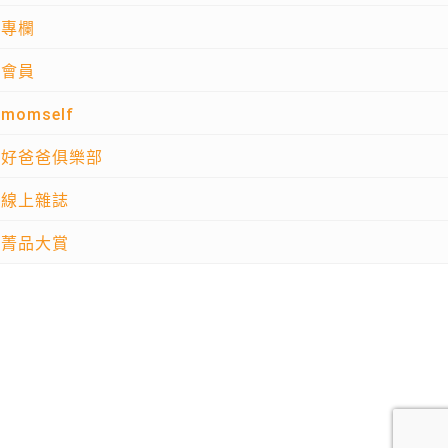
專欄
會員
momself
好爸爸俱樂部
線上雜誌
菁品大賞