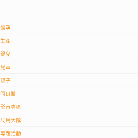
懷孕
生產
嬰兒
兒童
親子
問良醫
影音專區
試用大隊
專題活動