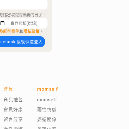
我們記得寶寶重要的日子。
及細則條件
和
隱私政策
。
acebook 帳號快速登入
會員
momself
育兒禮包
momself
會員好康
兩性情感
留言分享
婆媳關係