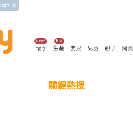
國際母乳週
New!
hot
懷孕
生產
嬰兒
兒童
親子
問
關鍵熱搜