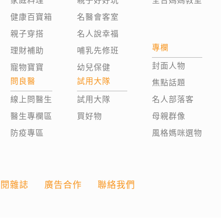
家庭料理
親子好好玩
全台媽媽教室
健康百寶箱
名醫會客室
親子穿搭
名人說幸福
專欄
理財補助
哺乳先修班
封面人物
寵物寶寶
幼兒保健
問良醫
試用大隊
焦點話題
線上問醫生
試用大隊
名人部落客
醫生專欄區
買好物
母親群像
防疫專區
風格媽咪選物
訂閱雜誌
廣告合作
聯絡我們