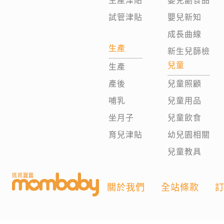
生產津貼
嬰兒副食品
試管津貼
嬰兒新知
成長曲線
生產
新生兒篩檢
兒童
生產
產後
兒童照顧
哺乳
兒童用品
坐月子
兒童飲食
育兒津貼
幼兒園相關
兒童教具
關於我們
全站條款