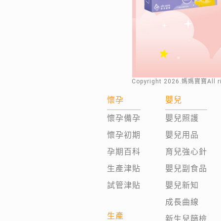
Copyright
2026
.媽媽寶寶All 
懷孕
嬰兒
懷孕備孕
嬰兒照護
懷孕初期
嬰兒用品
孕期百科
育兒強心針
生產津貼
嬰兒副食品
試管津貼
嬰兒新知
成長曲線
生產
新生兒篩檢