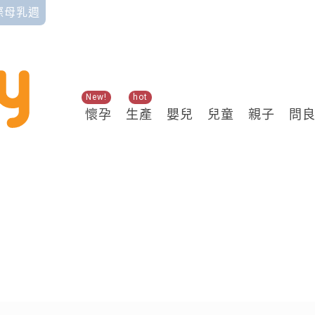
國際母乳週
New!
hot
懷孕
生產
嬰兒
兒童
親子
問
關鍵熱搜