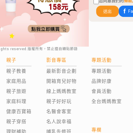
您同意我們的
條款
送出
F
rights reserved.版權所有，禁止擅自轉貼節錄
親子
影音專區
專題活動
親子教養
最新影音企劃
專題活動
家庭用品
開箱育兒好物
品牌好康
親子旅遊
線上媽媽教室
會員活動
家庭料理
親子好好玩
全台媽媽教室
健康百寶箱
名醫會客室
親子穿搭
名人說幸福
專欄
理財補助
哺乳先修班