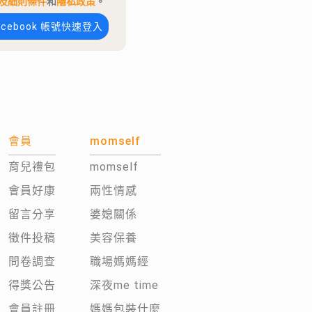
及細則條件
和
隱私政策
。
acebook 帳號快速登入
會員
momself
育兒禮包
momself
會員好康
兩性情感
留言分享
婆媳關係
徵件投稿
美容保養
問卷調查
職場媽媽經
得獎公告
深夜me time
會員註冊
媽媽包裝什麼